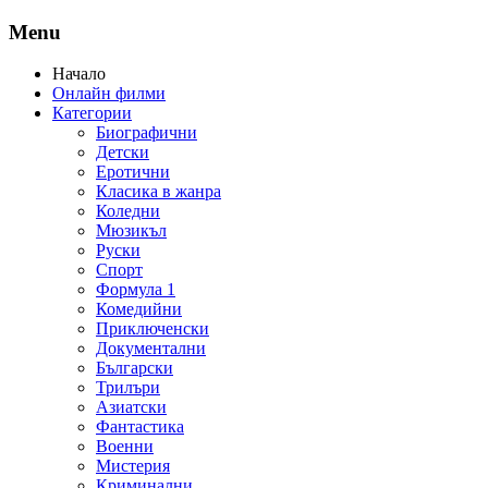
Menu
Начало
Онлайн филми
Категории
Биографични
Детски
Еротични
Класика в жанра
Коледни
Мюзикъл
Руски
Спорт
Формула 1
Комедийни
Приключенски
Документални
Български
Трилъри
Азиатски
Фантастика
Военни
Мистерия
Криминални